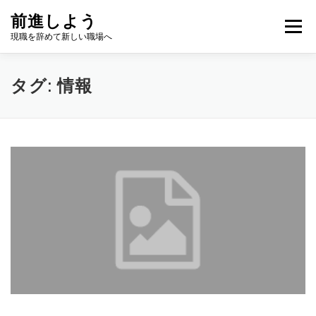
コ
前進しよう
ン
メニュー
テ
現職を辞めて新しい職場へ
ン
ツ
へ
タグ:
情報
ス
キ
ッ
プ