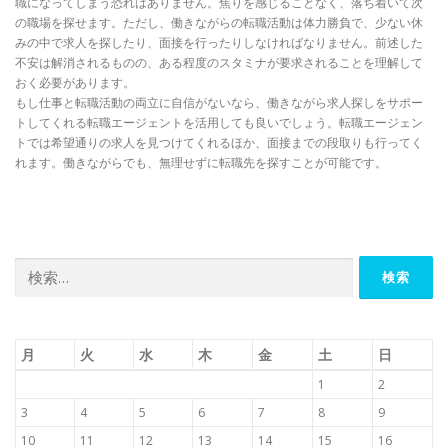
職になってしまう恐れはありません。焦りを感じることなく、落ち着いて次
の職場を探せます。ただし、働きながらの転職活動は体力勝負で、少ない休
みの中で求人を探したり、面接を行ったりしなければなりません。前述した
不安は解消されるものの、ある程度のスタミナが要求されることを理解して
おく必要があります。
もし仕事と転職活動の両立に自信がないなら、働きながら求人探しをサポー
トしてくれる転職エージェントを活用しても良いでしょう。転職エージェン
トでは希望通りの求人を見つけてくれるほか、面接までの段取りも行ってく
れます。働きながらでも、無理せずに転職先を探すことが可能です。
検
索:
月
火
水
木
金
土
日
1
2
3
4
5
6
7
8
9
10
11
12
13
14
15
16