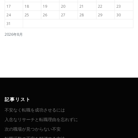
17
18
19
20
21
22
23
24
25
26
27
28
29
30
31
2026年8月
記事リスト
不安なく転職を成功させるには
入念なリサーチと転職理由を忘れずに
次の職場が見つからない不安