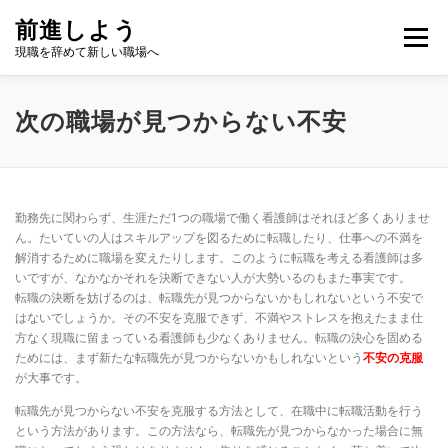
コ
前進しよう
ン
メニュー
テ
現職を辞めて新しい職場へ
ン
ツ
へ
次の職場が見つからない不安
ス
キ
ッ
プ
勤務先に関わらず、生涯ただ1つの職場で働く看護師はそれほど多くありませ
ん。たいていの人はスキルアップを図るために転職したり、仕事への不満を
解消するために職場を変えたりします。このように転職を考える看護師は多
いですが、なかなかそれを決断できない人が大勢いるのもまた事実です。
転職の決断を妨げるのは、転職先が見つからないかもしれないという不安で
はないでしょうか。その不安を克服できず、不満やストレスを抱えたまま仕
方なく現職に留まっている看護師も少なくありません。転職の決心を固める
ためには、まず新たな転職先が見つからないかもしれないという
不安の克服
が大事です。
転職先が見つからない不安を克服する方法として、在職中に転職活動を行う
という方法があります。この方法なら、転職先が見つからなかった場合に無