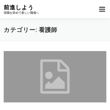
コ
前進しよう
ン
メニュー
テ
現職を辞めて新しい職場へ
ン
ツ
へ
カテゴリー:
看護師
ス
キ
ッ
プ