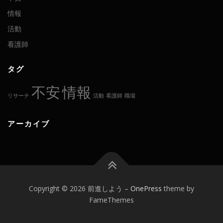
情報
活動
看護師
タグ
不安
情報
リサーチ
活動
看護師
職場
アーカイブ
Copyright © 2026 前進しよう
–
OnePress
theme by
FameThemes